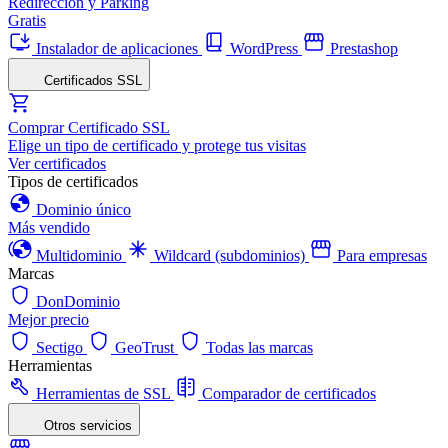
Redirección y Parking
Gratis
Instalador de aplicaciones
WordPress
Prestashop
Certificados SSL
Comprar Certificado SSL
Elige un tipo de certificado y protege tus visitas
Ver certificados
Tipos de certificados
Dominio único
Más vendido
Multidominio
Wildcard (subdominios)
Para empresas
Marcas
DonDominio
Mejor precio
Sectigo
GeoTrust
Todas las marcas
Herramientas
Herramientas de SSL
Comparador de certificados
Otros servicios