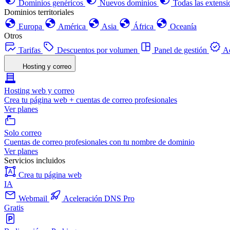
Dominios genéricos
Nuevos dominios
Todas las extensi
Dominios territoriales
Europa
América
Asia
África
Oceanía
Otros
Tarifas
Descuentos por volumen
Panel de gestión
Ac
Hosting y correo
Hosting web y correo
Crea tu página web + cuentas de correo profesionales
Ver planes
Solo correo
Cuentas de correo profesionales con tu nombre de dominio
Ver planes
Servicios incluidos
Crea tu página web
IA
Webmail
Aceleración DNS Pro
Gratis