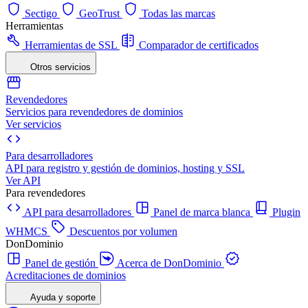
Sectigo
GeoTrust
Todas las marcas
Herramientas
Herramientas de SSL
Comparador de certificados
Otros servicios
Revendedores
Servicios para revendedores de dominios
Ver servicios
Para desarrolladores
API para registro y gestión de dominios, hosting y SSL
Ver API
Para revendedores
API para desarrolladores
Panel de marca blanca
Plugin
WHMCS
Descuentos por volumen
DonDominio
Panel de gestión
Acerca de DonDominio
Acreditaciones de dominios
Ayuda y soporte