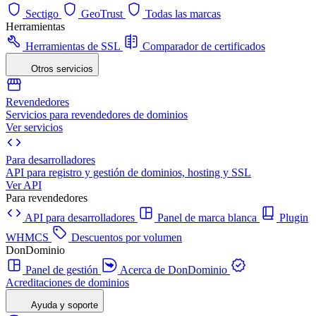
Sectigo
GeoTrust
Todas las marcas
Herramientas
Herramientas de SSL
Comparador de certificados
Otros servicios
Revendedores
Servicios para revendedores de dominios
Ver servicios
Para desarrolladores
API para registro y gestión de dominios, hosting y SSL
Ver API
Para revendedores
API para desarrolladores
Panel de marca blanca
Plugin
WHMCS
Descuentos por volumen
DonDominio
Panel de gestión
Acerca de DonDominio
Acreditaciones de dominios
Ayuda y soporte