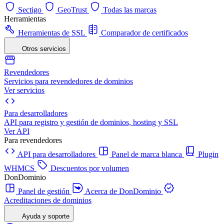
Sectigo
GeoTrust
Todas las marcas
Herramientas
Herramientas de SSL
Comparador de certificados
Otros servicios
Revendedores
Servicios para revendedores de dominios
Ver servicios
Para desarrolladores
API para registro y gestión de dominios, hosting y SSL
Ver API
Para revendedores
API para desarrolladores
Panel de marca blanca
Plugin
WHMCS
Descuentos por volumen
DonDominio
Panel de gestión
Acerca de DonDominio
Acreditaciones de dominios
Ayuda y soporte