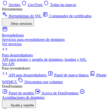
Sectigo
GeoTrust
Todas las marcas
Herramientas
Herramientas de SSL
Comparador de certificados
Otros servicios
Revendedores
Servicios para revendedores de dominios
Ver servicios
Para desarrolladores
API para registro y gestión de dominios, hosting y SSL
Ver API
Para revendedores
API para desarrolladores
Panel de marca blanca
Plugin
WHMCS
Descuentos por volumen
DonDominio
Panel de gestión
Acerca de DonDominio
Acreditaciones de dominios
Ayuda y soporte