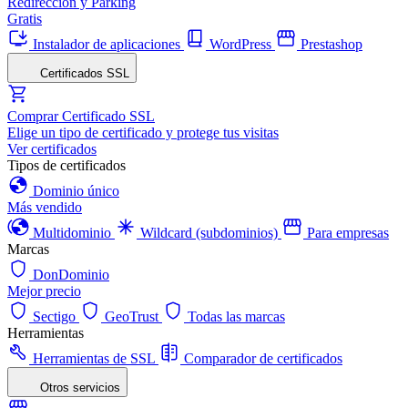
Redirección y Parking
Gratis
Instalador de aplicaciones
WordPress
Prestashop
Certificados SSL
Comprar Certificado SSL
Elige un tipo de certificado y protege tus visitas
Ver certificados
Tipos de certificados
Dominio único
Más vendido
Multidominio
Wildcard (subdominios)
Para empresas
Marcas
DonDominio
Mejor precio
Sectigo
GeoTrust
Todas las marcas
Herramientas
Herramientas de SSL
Comparador de certificados
Otros servicios