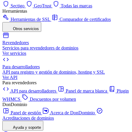
Sectigo
GeoTrust
Todas las marcas
Herramientas
Herramientas de SSL
Comparador de certificados
Otros servicios
Revendedores
Servicios para revendedores de dominios
Ver servicios
Para desarrolladores
API para registro y gestión de dominios, hosting y SSL
Ver API
Para revendedores
API para desarrolladores
Panel de marca blanca
Plugin
WHMCS
Descuentos por volumen
DonDominio
Panel de gestión
Acerca de DonDominio
Acreditaciones de dominios
Ayuda y soporte