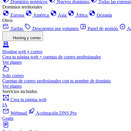
Dominios genéricos
Nuevos dominios
Todas las extensi
Dominios territoriales
Europa
América
Asia
África
Oceanía
Otros
Tarifas
Descuentos por volumen
Panel de gestión
Ac
Hosting y correo
Hosting web y correo
Crea tu página web + cuentas de correo profesionales
Ver planes
Solo correo
Cuentas de correo profesionales con tu nombre de dominio
Ver planes
Servicios incluidos
Crea tu página web
IA
Webmail
Aceleración DNS Pro
Gratis