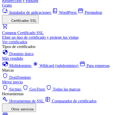
Redirección y Parking
Gratis
Instalador de aplicaciones
WordPress
Prestashop
Certificados SSL
Comprar Certificado SSL
Elige un tipo de certificado y protege tus visitas
Ver certificados
Tipos de certificados
Dominio único
Más vendido
Multidominio
Wildcard (subdominios)
Para empresas
Marcas
DonDominio
Mejor precio
Sectigo
GeoTrust
Todas las marcas
Herramientas
Herramientas de SSL
Comparador de certificados
Otros servicios