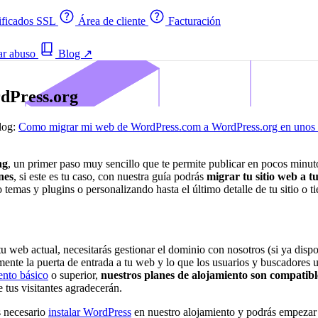
ificados SSL
Área de cliente
Facturación
ar abuso
Blog
↗
dPress.org
log:
Como migrar mi web de WordPress.com a WordPress.org en unos 
ng
, un primer paso muy sencillo que te permite publicar en pocos minut
nes
, si este es tu caso, con nuestra guía podrás
migrar tu sitio web a t
temas y plugins o personalizando hasta el último detalle de tu sitio o ti
u web actual, necesitarás gestionar el dominio con nosotros (si ya dis
mente la puerta de entrada a tu web y lo que los usuarios y buscadores uti
ento básico
o superior,
nuestros planes de alojamiento son compati
e tus visitantes agradecerán.
s necesario
instalar WordPress
en nuestro alojamiento y podrás empezar c