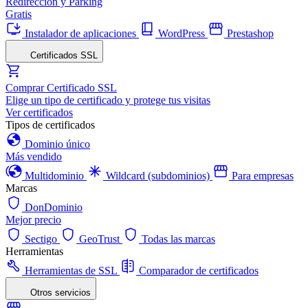
Redirección y Parking
Gratis
Instalador de aplicaciones
WordPress
Prestashop
Certificados SSL
Comprar Certificado SSL
Elige un tipo de certificado y protege tus visitas
Ver certificados
Tipos de certificados
Dominio único
Más vendido
Multidominio
Wildcard (subdominios)
Para empresas
Marcas
DonDominio
Mejor precio
Sectigo
GeoTrust
Todas las marcas
Herramientas
Herramientas de SSL
Comparador de certificados
Otros servicios