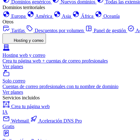
Dominios genéricos
Nuevos dominios
Todas las extensi
Dominios territoriales
Europa
América
Asia
África
Oceanía
Otros
Tarifas
Descuentos por volumen
Panel de gestión
Ac
Hosting y correo
Hosting web y correo
Crea tu página web + cuentas de correo profesionales
Ver planes
Solo correo
Cuentas de correo profesionales con tu nombre de dominio
Ver planes
Servicios incluidos
Crea tu página web
IA
Webmail
Aceleración DNS Pro
Gratis