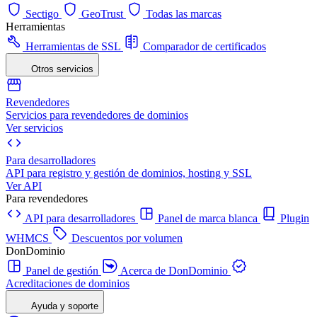
Sectigo
GeoTrust
Todas las marcas
Herramientas
Herramientas de SSL
Comparador de certificados
Otros servicios
Revendedores
Servicios para revendedores de dominios
Ver servicios
Para desarrolladores
API para registro y gestión de dominios, hosting y SSL
Ver API
Para revendedores
API para desarrolladores
Panel de marca blanca
Plugin
WHMCS
Descuentos por volumen
DonDominio
Panel de gestión
Acerca de DonDominio
Acreditaciones de dominios
Ayuda y soporte