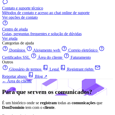
Contato e suporte técnico
Métodos de contato e acesso ao chat online de suporte
Ver opções de contato
Centro de ajuda
Guias, perguntas frequentes e solução de dúvidas
Ver ajuda
Categorias de ajuda
Domínios
Alojamento web
Correio eletrónico
Certificados SSL
Área do cliente
Faturamento
Outros
Glossário de termos
Legal
Registrant rights
Reportar abuso
Blog
↗
← Área do cliente
Para que servem os comunicados?
É um histórico onde se
registram
todas as
comunicações
que
DonDominio
tem com o
cliente
.