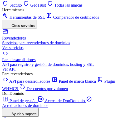
Sectigo
GeoTrust
Todas las marcas
Herramientas
Herramientas de SSL
Comparador de certificados
Otros servicios
Revendedores
Servicios para revendedores de dominios
Ver servicios
Para desarrolladores
API para registro y gestión de dominios, hosting y SSL
Ver API
Para revendedores
API para desarrolladores
Panel de marca blanca
Plugin
WHMCS
Descuentos por volumen
DonDominio
Panel de gestión
Acerca de DonDominio
Acreditaciones de dominios
Ayuda y soporte