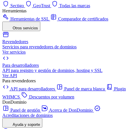
Sectigo
GeoTrust
Todas las marcas
Herramientas
Herramientas de SSL
Comparador de certificados
Otros servicios
Revendedores
Servicios para revendedores de dominios
Ver servicios
Para desarrolladores
API para registro y gestión de dominios, hosting y SSL
Ver API
Para revendedores
API para desarrolladores
Panel de marca blanca
Plugin
WHMCS
Descuentos por volumen
DonDominio
Panel de gestión
Acerca de DonDominio
Acreditaciones de dominios
Ayuda y soporte