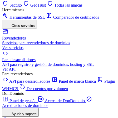
Sectigo
GeoTrust
Todas las marcas
Herramientas
Herramientas de SSL
Comparador de certificados
Otros servicios
Revendedores
Servicios para revendedores de dominios
Ver servicios
Para desarrolladores
API para registro y gestión de dominios, hosting y SSL
Ver API
Para revendedores
API para desarrolladores
Panel de marca blanca
Plugin
WHMCS
Descuentos por volumen
DonDominio
Panel de gestión
Acerca de DonDominio
Acreditaciones de dominios
Ayuda y soporte