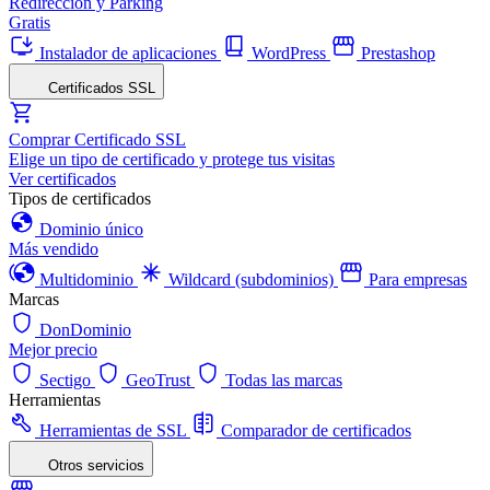
Redirección y Parking
Gratis
Instalador de aplicaciones
WordPress
Prestashop
Certificados SSL
Comprar Certificado SSL
Elige un tipo de certificado y protege tus visitas
Ver certificados
Tipos de certificados
Dominio único
Más vendido
Multidominio
Wildcard (subdominios)
Para empresas
Marcas
DonDominio
Mejor precio
Sectigo
GeoTrust
Todas las marcas
Herramientas
Herramientas de SSL
Comparador de certificados
Otros servicios