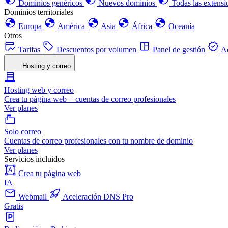
Dominios genéricos
Nuevos dominios
Todas las extensi
Dominios territoriales
Europa
América
Asia
África
Oceanía
Otros
Tarifas
Descuentos por volumen
Panel de gestión
Ac
Hosting y correo
Hosting web y correo
Crea tu página web + cuentas de correo profesionales
Ver planes
Solo correo
Cuentas de correo profesionales con tu nombre de dominio
Ver planes
Servicios incluidos
Crea tu página web
IA
Webmail
Aceleración DNS Pro
Gratis