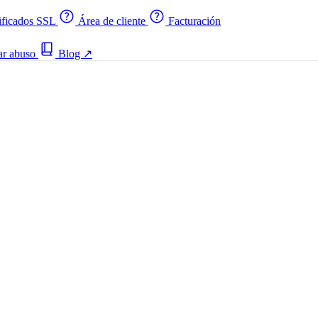
ificados SSL
Área de cliente
Facturación
ar abuso
Blog
↗