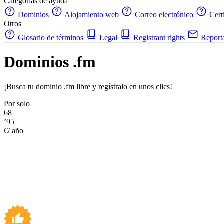
Categorías de ayuda
Dominios
Alojamiento web
Correo electrónico
Cert
Otros
Glosario de términos
Legal
Registrant rights
Report
Dominios .fm
¡Busca tu dominio .fm libre y regístralo en unos clics!
Por solo
68
’95
€/ año