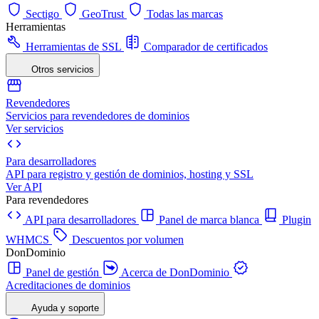
Sectigo
GeoTrust
Todas las marcas
Herramientas
Herramientas de SSL
Comparador de certificados
Otros servicios
Revendedores
Servicios para revendedores de dominios
Ver servicios
Para desarrolladores
API para registro y gestión de dominios, hosting y SSL
Ver API
Para revendedores
API para desarrolladores
Panel de marca blanca
Plugin
WHMCS
Descuentos por volumen
DonDominio
Panel de gestión
Acerca de DonDominio
Acreditaciones de dominios
Ayuda y soporte