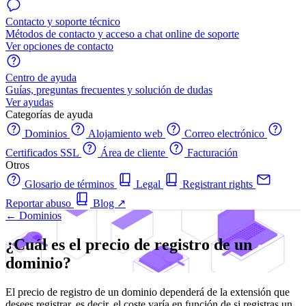
Contacto y soporte técnico
Métodos de contacto y acceso a chat online de soporte
Ver opciones de contacto
Centro de ayuda
Guías, preguntas frecuentes y solución de dudas
Ver ayudas
Categorías de ayuda
Dominios
Alojamiento web
Correo electrónico
Certificados SSL
Área de cliente
Facturación
Otros
Glosario de términos
Legal
Registrant rights
Reportar abuso
Blog
↗
← Dominios
¿Cuál es el precio de registro de un
dominio?
El precio de registro de un dominio dependerá de la extensión que
desees registrar, es decir, el coste varía en función de si registras un