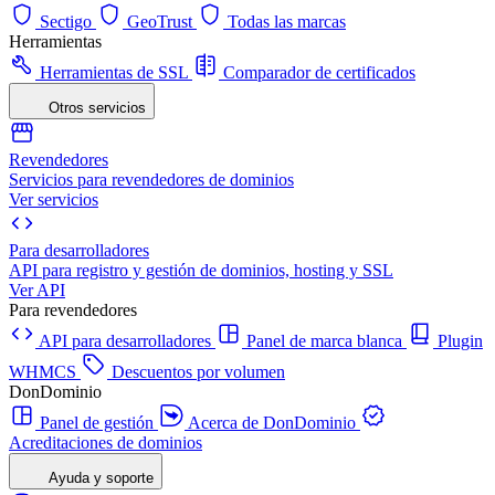
Sectigo
GeoTrust
Todas las marcas
Herramientas
Herramientas de SSL
Comparador de certificados
Otros servicios
Revendedores
Servicios para revendedores de dominios
Ver servicios
Para desarrolladores
API para registro y gestión de dominios, hosting y SSL
Ver API
Para revendedores
API para desarrolladores
Panel de marca blanca
Plugin
WHMCS
Descuentos por volumen
DonDominio
Panel de gestión
Acerca de DonDominio
Acreditaciones de dominios
Ayuda y soporte