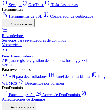
Sectigo
GeoTrust
Todas las marcas
Herramientas
Herramientas de SSL
Comparador de certificados
Otros servicios
Revendedores
Servicios para revendedores de dominios
Ver servicios
Para desarrolladores
API para registro y gestión de dominios, hosting y SSL
Ver API
Para revendedores
API para desarrolladores
Panel de marca blanca
Plugin
WHMCS
Descuentos por volumen
DonDominio
Panel de gestión
Acerca de DonDominio
Acreditaciones de dominios
Ayuda y soporte