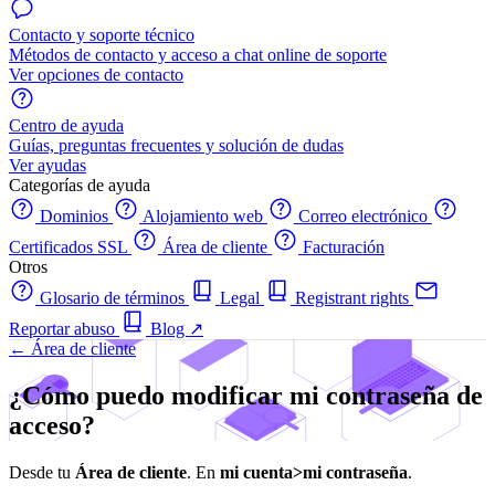
Contacto y soporte técnico
Métodos de contacto y acceso a chat online de soporte
Ver opciones de contacto
Centro de ayuda
Guías, preguntas frecuentes y solución de dudas
Ver ayudas
Categorías de ayuda
Dominios
Alojamiento web
Correo electrónico
Certificados SSL
Área de cliente
Facturación
Otros
Glosario de términos
Legal
Registrant rights
Reportar abuso
Blog
↗
← Área de cliente
¿Cómo puedo modificar mi contraseña de
acceso?
Desde tu
Área de cliente
. En
mi cuenta>mi contraseña
.