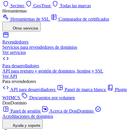
Sectigo
GeoTrust
Todas las marcas
Herramientas
Herramientas de SSL
Comparador de certificados
Otros servicios
Revendedores
Servicios para revendedores de dominios
Ver servicios
Para desarrolladores
API para registro y gestión de dominios, hosting y SSL
Ver API
Para revendedores
API para desarrolladores
Panel de marca blanca
Plugin
WHMCS
Descuentos por volumen
DonDominio
Panel de gestión
Acerca de DonDominio
Acreditaciones de dominios
Ayuda y soporte