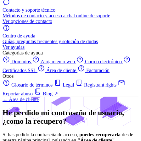
Contacto y soporte técnico
Métodos de contacto y acceso a chat online de soporte
Ver opciones de contacto
Centro de ayuda
Guías, preguntas frecuentes y solución de dudas
Ver ayudas
Categorías de ayuda
Dominios
Alojamiento web
Correo electrónico
Certificados SSL
Área de cliente
Facturación
Otros
Glosario de términos
Legal
Registrant rights
Reportar abuso
Blog
↗
← Área de cliente
He perdido mi contraseña de usuario,
¿como la recupero?
Si has pedido la contraseña de acceso,
puedes recuperarla
desde
nuestra página principal, pulsando en
"Área de cliente"