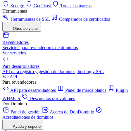
Sectigo
GeoTrust
Todas las marcas
Herramientas
Herramientas de SSL
Comparador de certificados
Otros servicios
Revendedores
Servicios para revendedores de dominios
Ver servicios
Para desarrolladores
API para registro y gestión de dominios, hosting y SSL
Ver API
Para revendedores
API para desarrolladores
Panel de marca blanca
Plugin
WHMCS
Descuentos por volumen
DonDominio
Panel de gestión
Acerca de DonDominio
Acreditaciones de dominios
Ayuda y soporte