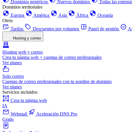
Dominios genéricos
Nuevos dominios
Todas las extensi
Dominios territoriales
Europa
América
Asia
África
Oceanía
Otros
Tarifas
Descuentos por volumen
Panel de gestión
Ac
Hosting y correo
Hosting web y correo
Crea tu página web + cuentas de correo profesionales
Ver planes
Solo correo
Cuentas de correo profesionales con tu nombre de dominio
Ver planes
Servicios incluidos
Crea tu página web
IA
Webmail
Aceleración DNS Pro
Gratis