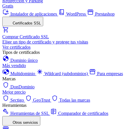
Redirección y Parking
Gratis
Instalador de aplicaciones
WordPress
Prestashop
Certificados SSL
Comprar Certificado SSL
Elige un tipo de certificado y protege tus visitas
Ver certificados
Tipos de certificados
Dominio único
Más vendido
Multidominio
Wildcard (subdominios)
Para empresas
Marcas
DonDominio
Mejor precio
Sectigo
GeoTrust
Todas las marcas
Herramientas
Herramientas de SSL
Comparador de certificados
Otros servicios