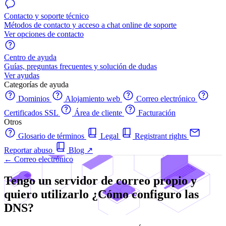
Contacto y soporte técnico
Métodos de contacto y acceso a chat online de soporte
Ver opciones de contacto
Centro de ayuda
Guías, preguntas frecuentes y solución de dudas
Ver ayudas
Categorías de ayuda
Dominios
Alojamiento web
Correo electrónico
Certificados SSL
Área de cliente
Facturación
Otros
Glosario de términos
Legal
Registrant rights
Reportar abuso
Blog
↗
← Correo electrónico
Tengo un servidor de correo propio y
quiero utilizarlo ¿Cómo configuro las
DNS?