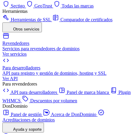
Sectigo
GeoTrust
Todas las marcas
Herramientas
Herramientas de SSL
Comparador de certificados
Otros servicios
Revendedores
Servicios para revendedores de dominios
Ver servicios
Para desarrolladores
API para registro y gestión de dominios, hosting y SSL
Ver API
Para revendedores
API para desarrolladores
Panel de marca blanca
Plugin
WHMCS
Descuentos por volumen
DonDominio
Panel de gestión
Acerca de DonDominio
Acreditaciones de dominios
Ayuda y soporte