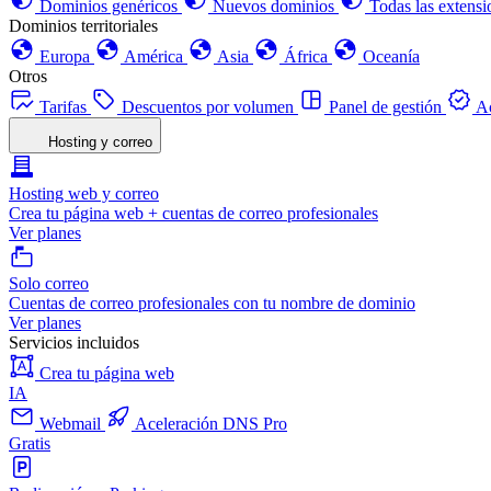
Dominios genéricos
Nuevos dominios
Todas las extensi
Dominios territoriales
Europa
América
Asia
África
Oceanía
Otros
Tarifas
Descuentos por volumen
Panel de gestión
Ac
Hosting y correo
Hosting web y correo
Crea tu página web + cuentas de correo profesionales
Ver planes
Solo correo
Cuentas de correo profesionales con tu nombre de dominio
Ver planes
Servicios incluidos
Crea tu página web
IA
Webmail
Aceleración DNS Pro
Gratis