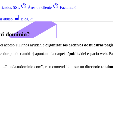
ificados SSL
Área de cliente
Facturación
ar abuso
Blog
↗
 mi dominio?
e el acceso FTP nos ayudan a
organizar los archivos de nuestras pág
edor puede cambiar) apuntan a la carpeta
/public/
del espacio web. Par
ttp://tienda.tudominio.com", es recomendable usar un directorio
totalm