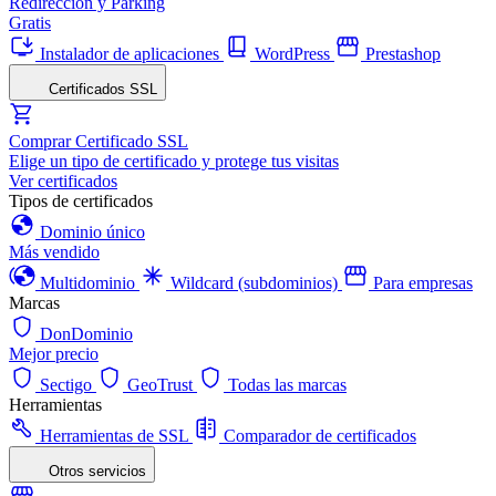
Redirección y Parking
Gratis
Instalador de aplicaciones
WordPress
Prestashop
Certificados SSL
Comprar Certificado SSL
Elige un tipo de certificado y protege tus visitas
Ver certificados
Tipos de certificados
Dominio único
Más vendido
Multidominio
Wildcard (subdominios)
Para empresas
Marcas
DonDominio
Mejor precio
Sectigo
GeoTrust
Todas las marcas
Herramientas
Herramientas de SSL
Comparador de certificados
Otros servicios