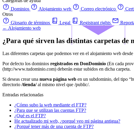
Categorías de ayuda
Dominios
Alojamiento web
Correo electrónico
Cert
Otros
Glosario de términos
Legal
Registrant rights
Report
← Alojamiento web
¿Para qué sirven las distintas carpetas de
Las diferentes carpetas que podemos ver en el alojamiento web desd
Por defecto los dominios
registrados en DonDominio
(En cada prove
(http://www.tudominio.com) deberán estar subidos en dicha carpeta.
Si deseas crear una
nueva página web
en un subdominio, del tipo “h
directorio
/tienda/
al mismo nivel que /public/.
Entradas relacionadas
¿Cómo subo la web mediante el FTP?
¿Para que se utilizan las cuentas FTP?
¿Qué es el FTP?
He actualizado mi web, ¿porqué veo mi página antigua?
¿Porqué tener más de una cuenta de FTP?