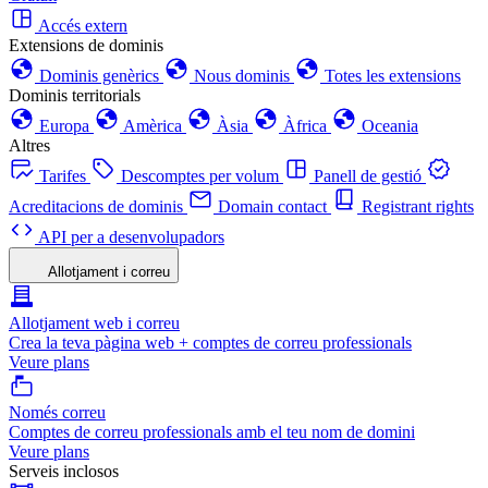
Accés extern
Extensions de dominis
Dominis genèrics
Nous dominis
Totes les extensions
Dominis territorials
Europa
Amèrica
Àsia
Àfrica
Oceania
Altres
Tarifes
Descomptes per volum
Panell de gestió
Acreditacions de dominis
Domain contact
Registrant rights
API per a desenvolupadors
Allotjament i correu
Allotjament web i correu
Crea la teva pàgina web + comptes de correu professionals
Veure plans
Només correu
Comptes de correu professionals amb el teu nom de domini
Veure plans
Serveis inclosos