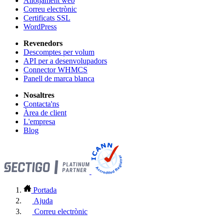
Allotjament web
Correu electrònic
Certificats SSL
WordPress
Revenedors
Descomptes per volum
API per a desenvolupadors
Connector WHMCS
Panell de marca blanca
Nosaltres
Contacta'ns
Àrea de client
L'empresa
Blog
Portada
Ajuda
Correu electrònic