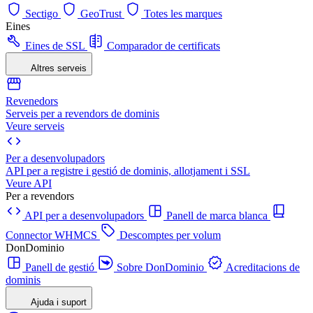
Sectigo
GeoTrust
Totes les marques
Eines
Eines de SSL
Comparador de certificats
Altres serveis
Revenedors
Serveis per a revendors de dominis
Veure serveis
Per a desenvolupadors
API per a registre i gestió de dominis, allotjament i SSL
Veure API
Per a revendors
API per a desenvolupadors
Panell de marca blanca
Connector WHMCS
Descomptes per volum
DonDominio
Panell de gestió
Sobre DonDominio
Acreditacions de
dominis
Ajuda i suport