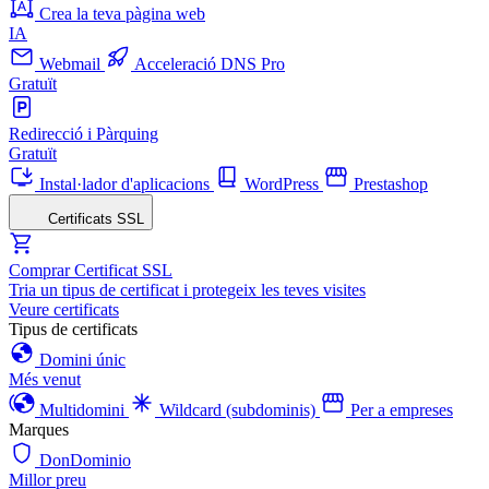
Crea la teva pàgina web
IA
Webmail
Acceleració DNS Pro
Gratuït
Redirecció i Pàrquing
Gratuït
Instal·lador d'aplicacions
WordPress
Prestashop
Certificats SSL
Comprar Certificat SSL
Tria un tipus de certificat i protegeix les teves visites
Veure certificats
Tipus de certificats
Domini únic
Més venut
Multidomini
Wildcard (subdominis)
Per a empreses
Marques
DonDominio
Millor preu