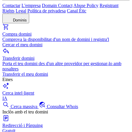
Contactar
L'empresa
Domain Contact
Abuse Policy
Registrant
Rights
Legal
Política de privadesa
Canal Ètic
Dominis
Compra domini
Comprova la disponibilitat d'un nom de domini i registra'l
Cercar el meu domini
Transferir domini
Porta el teu domini des d'un altre proveïdor per gestionar-lo amb
nosaltres
Transferir el meu domini
Eines
Cerca intel·ligent
IA
Cerca massiva
Consultar Whois
Inclòs amb el teu domini
Redirecció i Pàrquing
Gratuït