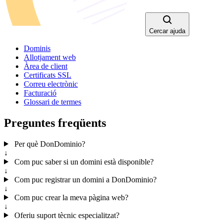
Cercar ajuda
Dominis
Allotjament web
Àrea de client
Certificats SSL
Correu electrònic
Facturació
Glossari de termes
Preguntes freqüents
Per què DonDominio?
↓
Com puc saber si un domini està disponible?
↓
Com puc registrar un domini a DonDominio?
↓
Com puc crear la meva pàgina web?
↓
Oferiu suport tècnic especialitzat?