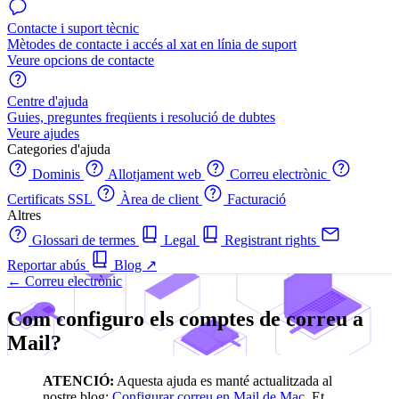
Contacte i suport tècnic
Mètodes de contacte i accés al xat en línia de suport
Veure opcions de contacte
Centre d'ajuda
Guies, preguntes freqüents i resolució de dubtes
Veure ajudes
Categories d'ajuda
Dominis
Allotjament web
Correu electrònic
Certificats SSL
Àrea de client
Facturació
Altres
Glossari de termes
Legal
Registrant rights
Reportar abús
Blog
↗
← Correu electrònic
Com configuro els comptes de correu a
Mail?
ATENCIÓ:
Aquesta ajuda es manté actualitzada al
nostre blog:
Configurar correu en Mail de Mac
. Et