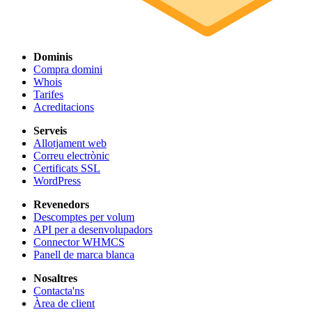
Dominis
Compra domini
Whois
Tarifes
Acreditacions
Serveis
Allotjament web
Correu electrònic
Certificats SSL
WordPress
Revenedors
Descomptes per volum
API per a desenvolupadors
Connector WHMCS
Panell de marca blanca
Nosaltres
Contacta'ns
Àrea de client