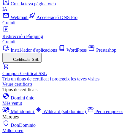
Crea la teva pàgina web
IA
Webmail
Acceleració DNS Pro
Gratuït
Redirecció i Pàrquing
Gratuït
Instal·lador d'aplicacions
WordPress
Prestashop
Certificats SSL
Comprar Certificat SSL
Tria un tipus de certificat i protegeix les teves visites
Veure certificats
Tipus de certificats
Domini únic
Més venut
Multidomini
Wildcard (subdominis)
Per a empreses
Marques
DonDominio
Millor preu