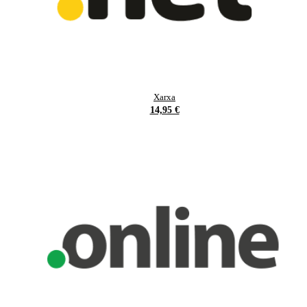
Xarxa
14,95 €