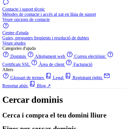
Contacte i suport tècnic
Mètodes de contacte i accés al xat en línia de suport
Veure opcions de contacte
Centre d'ajuda
Guies, preguntes freqüents i resolució de dubtes
Veure ajudes
Categories d'ajuda
Dominis
Allotjament web
Correu electrònic
Certificats SSL
Àrea de client
Facturació
Altres
Glossari de termes
Legal
Registrant rights
Reportar abús
Blog
↗
Cercar dominis
Cerca i compra el teu domini lliure
Eines per cercar dominis