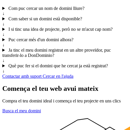
Com puc cercar un nom de domini lliure?
↓
Com saber si un domini està disponible?
↓
I si tinc una idea de projecte, però no se m'acut cap nom?
↓
Puc cercar més d'un domini alhora?
↓
Ja tinc el meu domini registrat en un altre proveïdor, puc
transferir-lo a DonDominio?
↓
Què puc fer si el domini que he cercat ja està registrat?
↓
Contactar amb suport
Cercar en l'ajuda
Comença el teu web avui mateix
Compra el teu domini ideal i comença el teu projecte en uns clics
Busca el meu domini