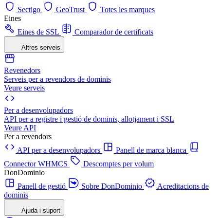
Sectigo
GeoTrust
Totes les marques
Eines
Eines de SSL
Comparador de certificats
Altres serveis
Revenedors
Serveis per a revendors de dominis
Veure serveis
Per a desenvolupadors
API per a registre i gestió de dominis, allotjament i SSL
Veure API
Per a revendors
API per a desenvolupadors
Panell de marca blanca
Connector WHMCS
Descomptes per volum
DonDominio
Panell de gestió
Sobre DonDominio
Acreditacions de
dominis
Ajuda i suport