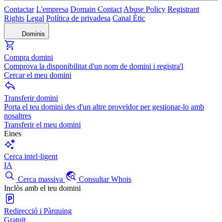
Contactar
L'empresa
Domain Contact
Abuse Policy
Registrant
Rights
Legal
Política de privadesa
Canal Ètic
Dominis
Compra domini
Comprova la disponibilitat d'un nom de domini i registra'l
Cercar el meu domini
Transferir domini
Porta el teu domini des d'un altre proveïdor per gestionar-lo amb
nosaltres
Transferir el meu domini
Eines
Cerca intel·ligent
IA
Cerca massiva
Consultar Whois
Inclòs amb el teu domini
Redirecció i Pàrquing
Gratuït