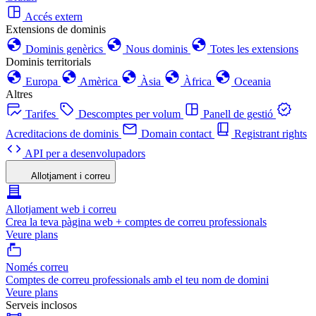
Accés extern
Extensions de dominis
Dominis genèrics
Nous dominis
Totes les extensions
Dominis territorials
Europa
Amèrica
Àsia
Àfrica
Oceania
Altres
Tarifes
Descomptes per volum
Panell de gestió
Acreditacions de dominis
Domain contact
Registrant rights
API per a desenvolupadors
Allotjament i correu
Allotjament web i correu
Crea la teva pàgina web + comptes de correu professionals
Veure plans
Només correu
Comptes de correu professionals amb el teu nom de domini
Veure plans
Serveis inclosos