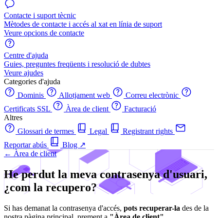
Contacte i suport tècnic
Mètodes de contacte i accés al xat en línia de suport
Veure opcions de contacte
Centre d'ajuda
Guies, preguntes freqüents i resolució de dubtes
Veure ajudes
Categories d'ajuda
Dominis
Allotjament web
Correu electrònic
Certificats SSL
Àrea de client
Facturació
Altres
Glossari de termes
Legal
Registrant rights
Reportar abús
Blog
↗
← Àrea de client
He perdut la meva contrasenya d'usuari,
¿com la recupero?
Si has demanat la contrasenya d'accés,
pots recuperar-la
des de la
nostra pàgina principal, prement a
"Àrea de client"