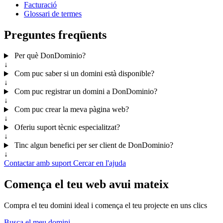
Facturació
Glossari de termes
Preguntes freqüents
Per què DonDominio?
↓
Com puc saber si un domini està disponible?
↓
Com puc registrar un domini a DonDominio?
↓
Com puc crear la meva pàgina web?
↓
Oferiu suport tècnic especialitzat?
↓
Tinc algun benefici per ser client de DonDominio?
↓
Contactar amb suport
Cercar en l'ajuda
Comença el teu web avui mateix
Compra el teu domini ideal i comença el teu projecte en uns clics
Busca el meu domini