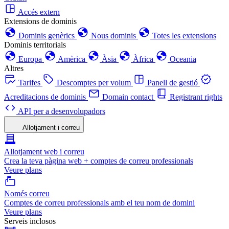
Accés extern
Extensions de dominis
Dominis genèrics
Nous dominis
Totes les extensions
Dominis territorials
Europa
Amèrica
Àsia
Àfrica
Oceania
Altres
Tarifes
Descomptes per volum
Panell de gestió
Acreditacions de dominis
Domain contact
Registrant rights
API per a desenvolupadors
Allotjament i correu
Allotjament web i correu
Crea la teva pàgina web + comptes de correu professionals
Veure plans
Només correu
Comptes de correu professionals amb el teu nom de domini
Veure plans
Serveis inclosos