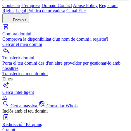
Contactar
L'empresa
Domain Contact
Abuse Policy
Registrant
Rights
Legal
Política de privadesa
Canal Ètic
Dominis
Compra domini
Comprova la disponibilitat d'un nom de domini i registra'l
Cercar el meu domini
Transferir domini
Porta el teu domini des d'un altre proveïdor per gestionar-lo amb
nosaltres
Transferir el meu domini
Eines
Cerca intel·ligent
IA
Cerca massiva
Consultar Whois
Inclòs amb el teu domini
Redirecció i Pàrquing
Gratuït