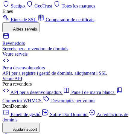
Sectigo
GeoTrust
Totes les marques
Eines
Eines de SSL
Comparador de certificats
Altres serveis
Revenedors
Serveis per a revendors de dominis
Veure serveis
Per a desenvolupadors
API per a registre i gestió de dominis, allotjament i SSL
Veure API
Per a revendors
API per a desenvolupadors
Panell de marca blanca
Connector WHMCS
Descomptes per volum
DonDominio
Panell de gestió
Sobre DonDominio
Acreditacions de
dominis
Ajuda i suport