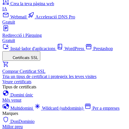
Crea la teva pàgina web
IA
Webmail
Acceleració DNS Pro
Gratuït
Redirecció i Pàrquing
Gratuït
Instal·lador d'aplicacions
WordPress
Prestashop
Certificats SSL
Comprar Certificat SSL
Tria un tipus de certificat i protegeix les teves visites
Veure certificats
Tipus de certificats
Domini únic
Més venut
Multidomini
Wildcard (subdominis)
Per a empreses
Marques
DonDominio
Millor preu