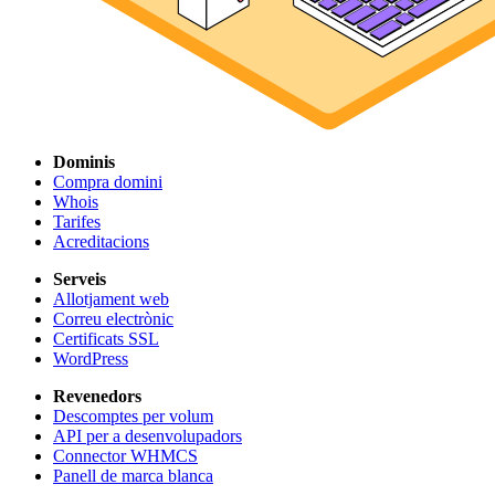
Dominis
Compra domini
Whois
Tarifes
Acreditacions
Serveis
Allotjament web
Correu electrònic
Certificats SSL
WordPress
Revenedors
Descomptes per volum
API per a desenvolupadors
Connector WHMCS
Panell de marca blanca