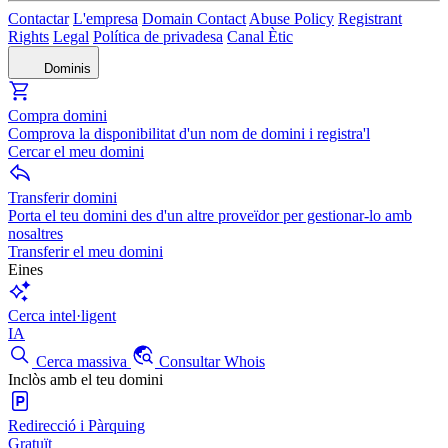
Contactar
L'empresa
Domain Contact
Abuse Policy
Registrant
Rights
Legal
Política de privadesa
Canal Ètic
Dominis
Compra domini
Comprova la disponibilitat d'un nom de domini i registra'l
Cercar el meu domini
Transferir domini
Porta el teu domini des d'un altre proveïdor per gestionar-lo amb
nosaltres
Transferir el meu domini
Eines
Cerca intel·ligent
IA
Cerca massiva
Consultar Whois
Inclòs amb el teu domini
Redirecció i Pàrquing
Gratuït