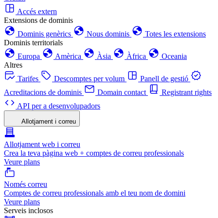
Accés extern
Extensions de dominis
Dominis genèrics
Nous dominis
Totes les extensions
Dominis territorials
Europa
Amèrica
Àsia
Àfrica
Oceania
Altres
Tarifes
Descomptes per volum
Panell de gestió
Acreditacions de dominis
Domain contact
Registrant rights
API per a desenvolupadors
Allotjament i correu
Allotjament web i correu
Crea la teva pàgina web + comptes de correu professionals
Veure plans
Només correu
Comptes de correu professionals amb el teu nom de domini
Veure plans
Serveis inclosos