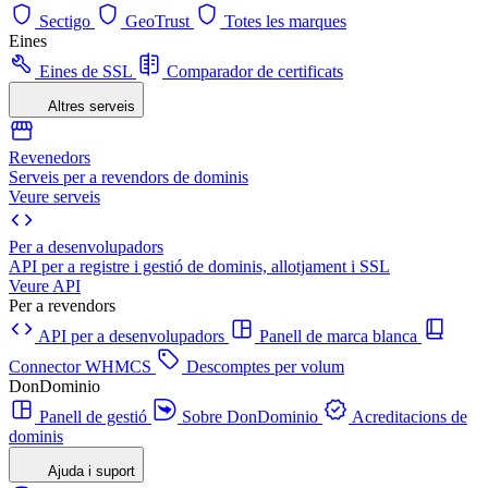
Sectigo
GeoTrust
Totes les marques
Eines
Eines de SSL
Comparador de certificats
Altres serveis
Revenedors
Serveis per a revendors de dominis
Veure serveis
Per a desenvolupadors
API per a registre i gestió de dominis, allotjament i SSL
Veure API
Per a revendors
API per a desenvolupadors
Panell de marca blanca
Connector WHMCS
Descomptes per volum
DonDominio
Panell de gestió
Sobre DonDominio
Acreditacions de
dominis
Ajuda i suport