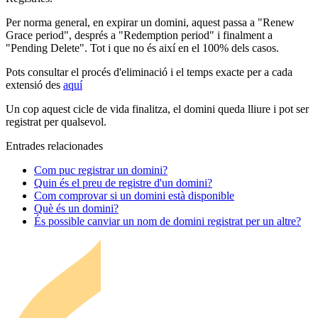
Per norma general, en expirar un domini, aquest passa a "Renew
Grace period", després a "Redemption period" i finalment a
"Pending Delete". Tot i que no és així en el 100% dels casos.
Pots consultar el procés d'eliminació i el temps exacte per a cada
extensió des
aquí
Un cop aquest cicle de vida finalitza, el domini queda lliure i pot ser
registrat per qualsevol.
Entrades relacionades
Com puc registrar un domini?
Quin és el preu de registre d'un domini?
Com comprovar si un domini està disponible
Què és un domini?
És possible canviar un nom de domini registrat per un altre?