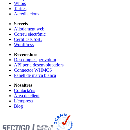
Whois
Tarifes
Acreditacions
Serveis
Allotjament web
Correu electrònic
Certificats SSL
WordPress
Revenedors
Descomptes per volum
API per a desenvolupadors
Connector WHMCS
Panell de marca blanca
Nosaltres
Contacta'ns
Àrea de client
L'empresa
Blog