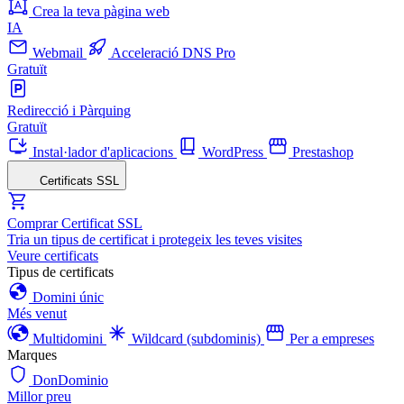
Crea la teva pàgina web
IA
Webmail
Acceleració DNS Pro
Gratuït
Redirecció i Pàrquing
Gratuït
Instal·lador d'aplicacions
WordPress
Prestashop
Certificats SSL
Comprar Certificat SSL
Tria un tipus de certificat i protegeix les teves visites
Veure certificats
Tipus de certificats
Domini únic
Més venut
Multidomini
Wildcard (subdominis)
Per a empreses
Marques
DonDominio
Millor preu