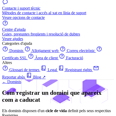
Contacte i suport tècnic
Mètodes de contacte i accés al xat en línia de suport
Veure opcions de contacte
Centre d'ajuda
Guies, preguntes freqüents i resolució de dubtes
Veure ajudes
Categories d'ajuda
Dominis
Allotjament web
Correu electrònic
Certificats SSL
Àrea de client
Facturació
Altres
Glossari de termes
Legal
Registrant rights
Reportar abús
Blog
↗
← Dominis
Com registrar un domini que apareix
com a caducat
Els dominis disposen d'un
cicle de vida
definit pels seus respectius
Registries.