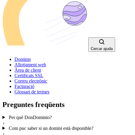
Cercar ajuda
Dominis
Allotjament web
Àrea de client
Certificats SSL
Correu electrònic
Facturació
Glossari de termes
Preguntes freqüents
Per què DonDominio?
↓
Com puc saber si un domini està disponible?
↓