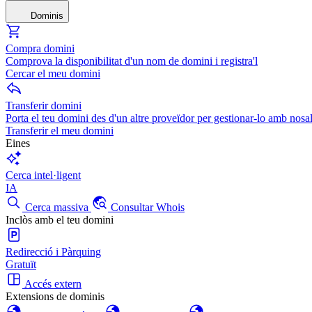
Dominis
Compra domini
Comprova la disponibilitat d'un nom de domini i registra'l
Cercar el meu domini
Transferir domini
Porta el teu domini des d'un altre proveïdor per gestionar-lo amb nosal
Transferir el meu domini
Eines
Cerca intel·ligent
IA
Cerca massiva
Consultar Whois
Inclòs amb el teu domini
Redirecció i Pàrquing
Gratuït
Accés extern
Extensions de dominis