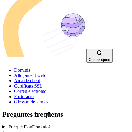
Cercar ajuda
Dominis
Allotjament web
Àrea de client
Certificats SSL
Correu electrònic
Facturació
Glossari de termes
Preguntes freqüents
Per què DonDominio?