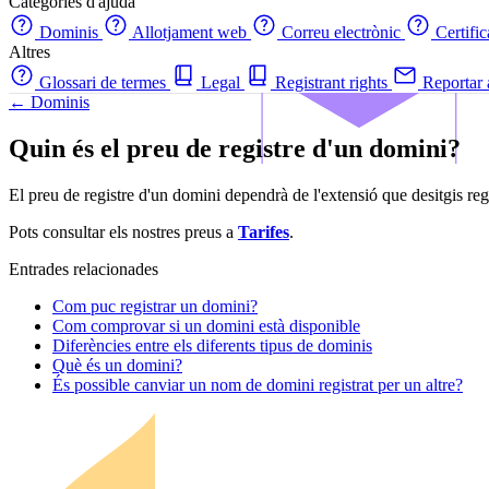
Categories d'ajuda
Dominis
Allotjament web
Correu electrònic
Certifi
Altres
Glossari de termes
Legal
Registrant rights
Reportar
← Dominis
Quin és el preu de registre d'un domini?
El preu de registre d'un domini dependrà de l'extensió que desitgis regi
Pots consultar els nostres preus a
Tarifes
.
Entrades relacionades
Com puc registrar un domini?
Com comprovar si un domini està disponible
Diferències entre els diferents tipus de dominis
Què és un domini?
És possible canviar un nom de domini registrat per un altre?