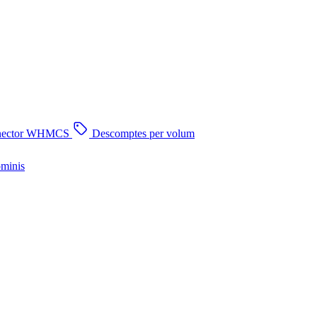
nector WHMCS
Descomptes per volum
ominis