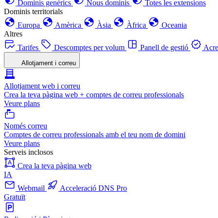
Dominis genèrics
Nous dominis
Totes les extensions
Dominis territorials
Europa
Amèrica
Àsia
Àfrica
Oceania
Altres
Tarifes
Descomptes per volum
Panell de gestió
Acre
Allotjament i correu
Allotjament web i correu
Crea la teva pàgina web + comptes de correu professionals
Veure plans
Només correu
Comptes de correu professionals amb el teu nom de domini
Veure plans
Serveis inclosos
Crea la teva pàgina web
IA
Webmail
Acceleració DNS Pro
Gratuït