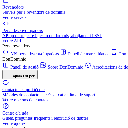
Revenedors
Serveis per a revendors de dominis
Veure serveis
Per a desenvolupadors
API per a registre i gestió de dominis, allotjament i SSL
Veure API
Per a revendors
API per a desenvolupadors
Panell de marca blanca
Con
DonDominio
Panell de gestió
Sobre DonDominio
Acreditacions de d
Ajuda i suport
Contacte i suport tècnic
Mètodes de contacte i accés al xat en línia de suport
Veure opcions de contacte
Centre d'ajuda
Guies, preguntes freqüents i resolució de dubtes
Veure ajudes