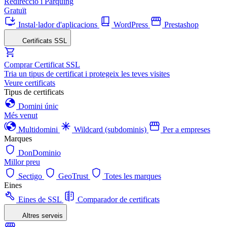
Redirecció i Pàrquing
Gratuït
Instal·lador d'aplicacions
WordPress
Prestashop
Certificats SSL
Comprar Certificat SSL
Tria un tipus de certificat i protegeix les teves visites
Veure certificats
Tipus de certificats
Domini únic
Més venut
Multidomini
Wildcard (subdominis)
Per a empreses
Marques
DonDominio
Millor preu
Sectigo
GeoTrust
Totes les marques
Eines
Eines de SSL
Comparador de certificats
Altres serveis