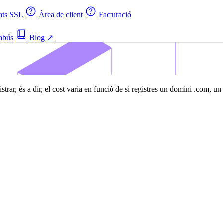
cats SSL
Àrea de client
Facturació
 abús
Blog
↗
strar, és a dir, el cost varia en funció de si registres un domini .com, u