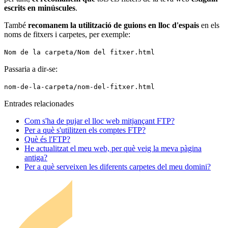
escrits en minúscules
.
També
recomanem la utilització de guions en lloc d'espais
en els
noms de fitxers i carpetes, per exemple:
Nom de la carpeta/Nom del fitxer.html
Passaria a dir-se:
nom-de-la-carpeta/nom-del-fitxer.html
Entrades relacionades
Com s'ha de pujar el lloc web mitjançant FTP?
Per a què s'utilitzen els comptes FTP?
Què és l'FTP?
He actualitzat el meu web, per què veig la meva pàgina
antiga?
Per a què serveixen les diferents carpetes del meu domini?