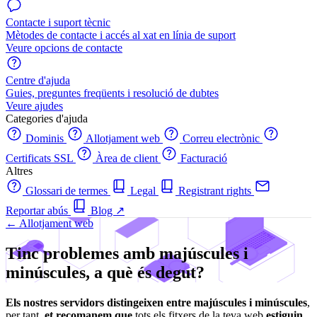
Contacte i suport tècnic
Mètodes de contacte i accés al xat en línia de suport
Veure opcions de contacte
Centre d'ajuda
Guies, preguntes freqüents i resolució de dubtes
Veure ajudes
Categories d'ajuda
Dominis
Allotjament web
Correu electrònic
Certificats SSL
Àrea de client
Facturació
Altres
Glossari de termes
Legal
Registrant rights
Reportar abús
Blog
↗
← Allotjament web
Tinc problemes amb majúscules i
minúscules, a què és degut?
Els nostres servidors distingeixen entre majúscules i minúscules
,
per tant,
et recomanem que
tots els fitxers de la teva web
estiguin