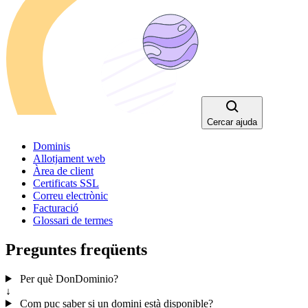
Cercar ajuda
Dominis
Allotjament web
Àrea de client
Certificats SSL
Correu electrònic
Facturació
Glossari de termes
Preguntes freqüents
Per què DonDominio?
↓
Com puc saber si un domini està disponible?