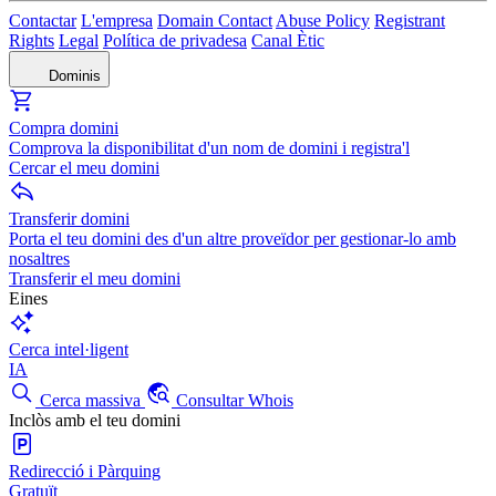
Contactar
L'empresa
Domain Contact
Abuse Policy
Registrant
Rights
Legal
Política de privadesa
Canal Ètic
Dominis
Compra domini
Comprova la disponibilitat d'un nom de domini i registra'l
Cercar el meu domini
Transferir domini
Porta el teu domini des d'un altre proveïdor per gestionar-lo amb
nosaltres
Transferir el meu domini
Eines
Cerca intel·ligent
IA
Cerca massiva
Consultar Whois
Inclòs amb el teu domini
Redirecció i Pàrquing
Gratuït