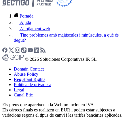
Portada
Ajuda
Allotjament web
Tinc problemes amb majúscules i minúscules, a què és
degut?
© 2026 Soluciones Corporativas IP, SL
Domain Contact
Abuse Policy
Registrant Rights
Política de privadesa
Legal
Canal Ètic
Els preus que apareixen a la Web no inclouen IVA
Els càrrecs finals es realitzen en EUR i poden estar subjectes a
variacions segons el tipus de canvi i les tarifes bancàries aplicades.