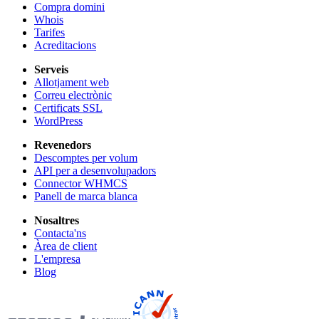
Compra domini
Whois
Tarifes
Acreditacions
Serveis
Allotjament web
Correu electrònic
Certificats SSL
WordPress
Revenedors
Descomptes per volum
API per a desenvolupadors
Connector WHMCS
Panell de marca blanca
Nosaltres
Contacta'ns
Àrea de client
L'empresa
Blog