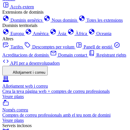
Accés extern
Extensions de dominis
Dominis genèrics
Nous dominis
Totes les extensions
Dominis territorials
Europa
Amèrica
Àsia
Àfrica
Oceania
Altres
Tarifes
Descomptes per volum
Panell de gestió
Acreditacions de dominis
Domain contact
Registrant rights
API per a desenvolupadors
Allotjament i correu
Allotjament web i correu
Crea la teva pàgina web + comptes de correu professionals
Veure plans
Només correu
Comptes de correu professionals amb el teu nom de domini
Veure plans
Serveis inclosos