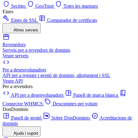
Sectigo
GeoTrust
Totes les marques
Eines
Eines de SSL
Comparador de certificats
Altres serveis
Revenedors
Serveis per a revendors de dominis
Veure serveis
Per a desenvolupadors
API per a registre i gestió de dominis, allotjament i SSL
Veure API
Per a revendors
API per a desenvolupadors
Panell de marca blanca
Connector WHMCS
Descomptes per volum
DonDominio
Panell de gestió
Sobre DonDominio
Acreditacions de
dominis
Ajuda i suport