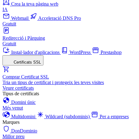
Crea la teva pàgina web
IA
Webmail
Acceleració DNS Pro
Gratuït
Redirecció i Pàrquing
Gratuït
Instal·lador d'aplicacions
WordPress
Prestashop
Certificats SSL
Comprar Certificat SSL
Tria un tipus de certificat i protegeix les teves visites
Veure certificats
Tipus de certificats
Domini únic
Més venut
Multidomini
Wildcard (subdominis)
Per a empreses
Marques
DonDominio
Millor preu