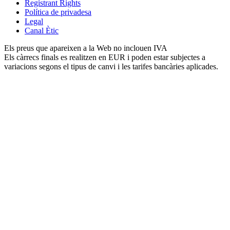
Registrant Rights
Política de privadesa
Legal
Canal Ètic
Els preus que apareixen a la Web no inclouen IVA
Els càrrecs finals es realitzen en EUR i poden estar subjectes a
variacions segons el tipus de canvi i les tarifes bancàries aplicades.