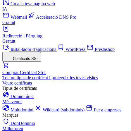
Crea la teva pàgina web
IA
Webmail
Acceleració DNS Pro
Gratuït
Redirecció i Pàrquing
Gratuït
Instal·lador d'aplicacions
WordPress
Prestashop
Certificats SSL
Comprar Certificat SSL
Tria un tipus de certificat i protegeix les teves visites
Veure certificats
Tipus de certificats
Domini únic
Més venut
Multidomini
Wildcard (subdominis)
Per a empreses
Marques
DonDominio
Millor preu