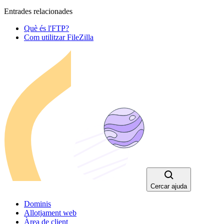
Entrades relacionades
Què és l'FTP?
Com utilitzar FileZilla
Cercar ajuda
Dominis
Allotjament web
Àrea de client