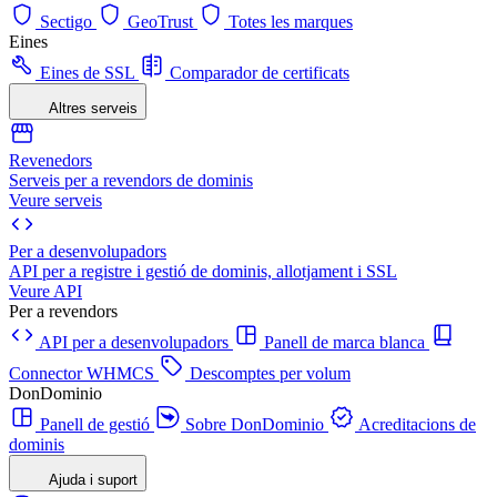
Sectigo
GeoTrust
Totes les marques
Eines
Eines de SSL
Comparador de certificats
Altres serveis
Revenedors
Serveis per a revendors de dominis
Veure serveis
Per a desenvolupadors
API per a registre i gestió de dominis, allotjament i SSL
Veure API
Per a revendors
API per a desenvolupadors
Panell de marca blanca
Connector WHMCS
Descomptes per volum
DonDominio
Panell de gestió
Sobre DonDominio
Acreditacions de
dominis
Ajuda i suport