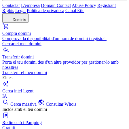
Contactar
L'empresa
Domain Contact
Abuse Policy
Registrant
Rights
Legal
Política de privadesa
Canal Ètic
Dominis
Compra domini
Comprova la disponibilitat d'un nom de domini i registra'l
Cercar el meu domini
Transferir domini
Porta el teu domini des d'un altre proveïdor per gestionar-lo amb
nosaltres
Transferir el meu domini
Eines
Cerca intel·ligent
IA
Cerca massiva
Consultar Whois
Inclòs amb el teu domini
Redirecció i Pàrquing
Gratuït