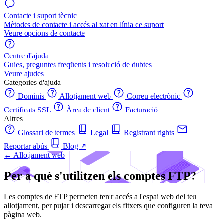
Contacte i suport tècnic
Mètodes de contacte i accés al xat en línia de suport
Veure opcions de contacte
Centre d'ajuda
Guies, preguntes freqüents i resolució de dubtes
Veure ajudes
Categories d'ajuda
Dominis
Allotjament web
Correu electrònic
Certificats SSL
Àrea de client
Facturació
Altres
Glossari de termes
Legal
Registrant rights
Reportar abús
Blog
↗
← Allotjament web
Per a què s'utilitzen els comptes FTP?
Les comptes de FTP permeten tenir accés a l'espai web del teu
allotjament, per pujar i descarregar els fitxers que configuren la teva
pàgina web.