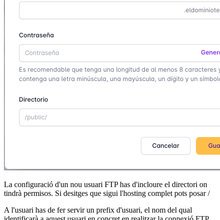
La configuració d'un nou usuari FTP has d'incloure el directori on
tindrà permisos. Si desitges que sigui l'hosting complet pots posar /
A l'usuari has de fer servir un prefix d'usuari, el nom del qual
identificarà a aquest usuari en concret en realitzar la connexió FTP.