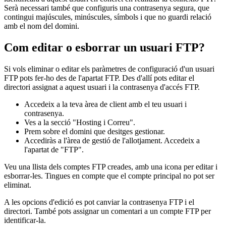
Serà necessari també que configuris una contrasenya segura, que
contingui majúscules, minúscules, símbols i que no guardi relació
amb el nom del domini.
Com editar o esborrar un usuari FTP?
Si vols eliminar o editar els paràmetres de configuració d'un usuari
FTP pots fer-ho des de l'apartat FTP. Des d'allí pots editar el
directori assignat a aquest usuari i la contrasenya d'accés FTP.
Accedeix a la teva àrea de client amb el teu usuari i
contrasenya.
Ves a la secció "Hosting i Correu".
Prem sobre el domini que desitges gestionar.
Accediràs a l'àrea de gestió de l'allotjament. Accedeix a
l'apartat de "FTP".
Veu una llista dels comptes FTP creades, amb una icona per editar i
esborrar-les. Tingues en compte que el compte principal no pot ser
eliminat.
A les opcions d'edició es pot canviar la contrasenya FTP i el
directori. També pots assignar un comentari a un compte FTP per
identificar-la.