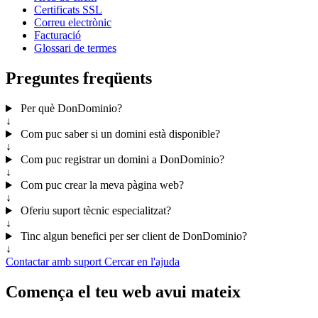
Certificats SSL
Correu electrònic
Facturació
Glossari de termes
Preguntes freqüents
Per què DonDominio?
↓
Com puc saber si un domini està disponible?
↓
Com puc registrar un domini a DonDominio?
↓
Com puc crear la meva pàgina web?
↓
Oferiu suport tècnic especialitzat?
↓
Tinc algun benefici per ser client de DonDominio?
↓
Contactar amb suport
Cercar en l'ajuda
Comença el teu web avui mateix