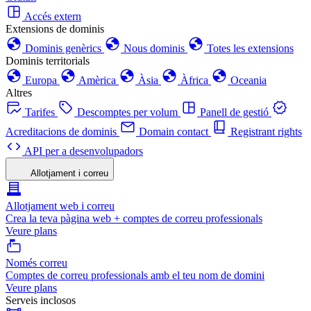
Accés extern
Extensions de dominis
Dominis genèrics
Nous dominis
Totes les extensions
Dominis territorials
Europa
Amèrica
Àsia
Àfrica
Oceania
Altres
Tarifes
Descomptes per volum
Panell de gestió
Acreditacions de dominis
Domain contact
Registrant rights
API per a desenvolupadors
Allotjament i correu
Allotjament web i correu
Crea la teva pàgina web + comptes de correu professionals
Veure plans
Només correu
Comptes de correu professionals amb el teu nom de domini
Veure plans
Serveis inclosos