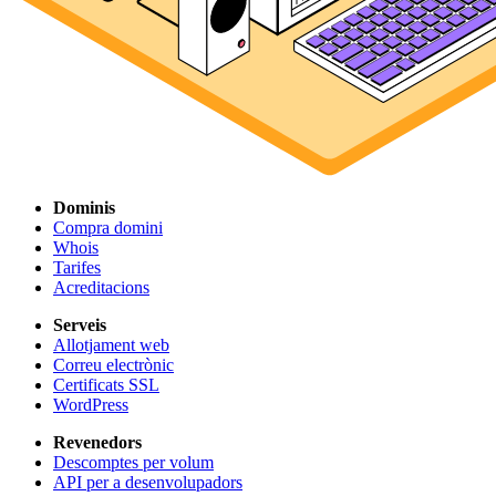
Dominis
Compra domini
Whois
Tarifes
Acreditacions
Serveis
Allotjament web
Correu electrònic
Certificats SSL
WordPress
Revenedors
Descomptes per volum
API per a desenvolupadors