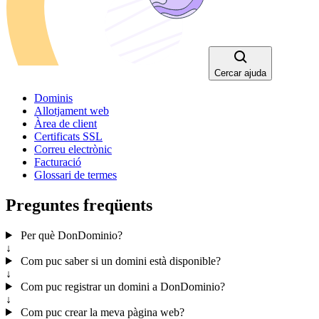
Cercar ajuda
Dominis
Allotjament web
Àrea de client
Certificats SSL
Correu electrònic
Facturació
Glossari de termes
Preguntes freqüents
Per què DonDominio?
↓
Com puc saber si un domini està disponible?
↓
Com puc registrar un domini a DonDominio?
↓
Com puc crear la meva pàgina web?