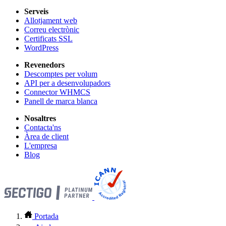
Serveis
Allotjament web
Correu electrònic
Certificats SSL
WordPress
Revenedors
Descomptes per volum
API per a desenvolupadors
Connector WHMCS
Panell de marca blanca
Nosaltres
Contacta'ns
Àrea de client
L'empresa
Blog
Portada