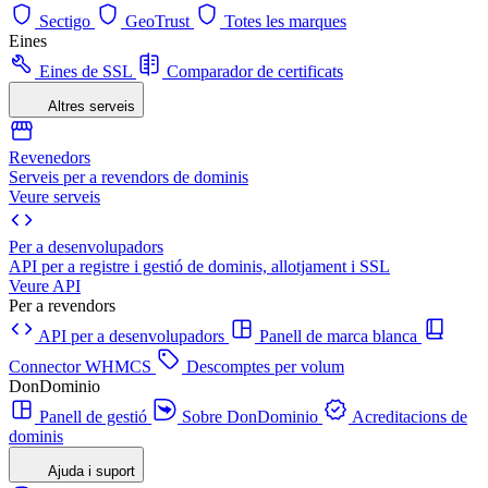
Sectigo
GeoTrust
Totes les marques
Eines
Eines de SSL
Comparador de certificats
Altres serveis
Revenedors
Serveis per a revendors de dominis
Veure serveis
Per a desenvolupadors
API per a registre i gestió de dominis, allotjament i SSL
Veure API
Per a revendors
API per a desenvolupadors
Panell de marca blanca
Connector WHMCS
Descomptes per volum
DonDominio
Panell de gestió
Sobre DonDominio
Acreditacions de
dominis
Ajuda i suport