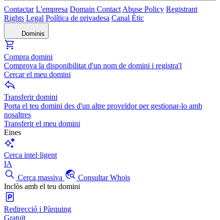
Contactar
L'empresa
Domain Contact
Abuse Policy
Registrant
Rights
Legal
Política de privadesa
Canal Ètic
Dominis
Compra domini
Comprova la disponibilitat d'un nom de domini i registra'l
Cercar el meu domini
Transferir domini
Porta el teu domini des d'un altre proveïdor per gestionar-lo amb
nosaltres
Transferir el meu domini
Eines
Cerca intel·ligent
IA
Cerca massiva
Consultar Whois
Inclòs amb el teu domini
Redirecció i Pàrquing
Gratuït