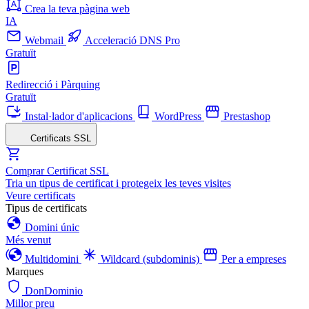
Crea la teva pàgina web
IA
Webmail
Acceleració DNS Pro
Gratuït
Redirecció i Pàrquing
Gratuït
Instal·lador d'aplicacions
WordPress
Prestashop
Certificats SSL
Comprar Certificat SSL
Tria un tipus de certificat i protegeix les teves visites
Veure certificats
Tipus de certificats
Domini únic
Més venut
Multidomini
Wildcard (subdominis)
Per a empreses
Marques
DonDominio
Millor preu