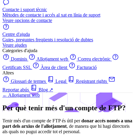
Contacte i suport tècnic
Mètodes de contacte i accés al xat en línia de suport
Veure opcions de contacte
Centre d'ajuda
Guies, preguntes freqüents i resolució de dubtes
Veure ajudes
Categories d'ajuda
Dominis
Allotjament web
Correu electrònic
Certificats SSL
Àrea de client
Facturació
Altres
Glossari de termes
Legal
Registrant rights
Reportar abús
Blog
↗
← Allotjament web
Per què tenir més d'un compte de FTP?
Tenir més d'un compte de FTP és útil per
donar accés només a una
part dels arxius de l'allotjament
, de manera que hi hagi directoris
als quals no pugui accedir tot el personal.