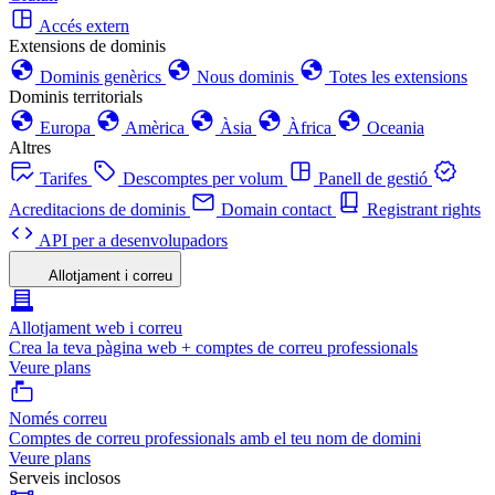
Accés extern
Extensions de dominis
Dominis genèrics
Nous dominis
Totes les extensions
Dominis territorials
Europa
Amèrica
Àsia
Àfrica
Oceania
Altres
Tarifes
Descomptes per volum
Panell de gestió
Acreditacions de dominis
Domain contact
Registrant rights
API per a desenvolupadors
Allotjament i correu
Allotjament web i correu
Crea la teva pàgina web + comptes de correu professionals
Veure plans
Només correu
Comptes de correu professionals amb el teu nom de domini
Veure plans
Serveis inclosos