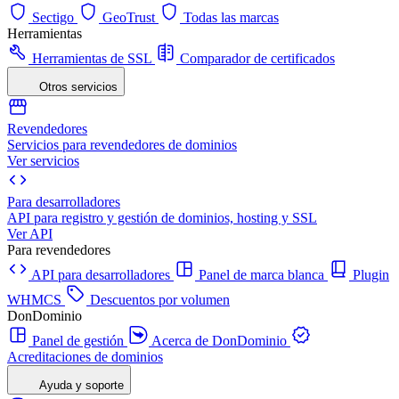
Sectigo
GeoTrust
Todas las marcas
Herramientas
Herramientas de SSL
Comparador de certificados
Otros servicios
Revendedores
Servicios para revendedores de dominios
Ver servicios
Para desarrolladores
API para registro y gestión de dominios, hosting y SSL
Ver API
Para revendedores
API para desarrolladores
Panel de marca blanca
Plugin
WHMCS
Descuentos por volumen
DonDominio
Panel de gestión
Acerca de DonDominio
Acreditaciones de dominios
Ayuda y soporte