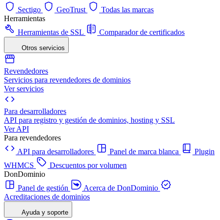
Sectigo
GeoTrust
Todas las marcas
Herramientas
Herramientas de SSL
Comparador de certificados
Otros servicios
Revendedores
Servicios para revendedores de dominios
Ver servicios
Para desarrolladores
API para registro y gestión de dominios, hosting y SSL
Ver API
Para revendedores
API para desarrolladores
Panel de marca blanca
Plugin
WHMCS
Descuentos por volumen
DonDominio
Panel de gestión
Acerca de DonDominio
Acreditaciones de dominios
Ayuda y soporte