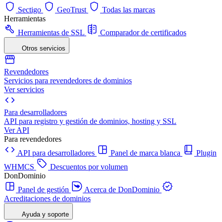
Sectigo
GeoTrust
Todas las marcas
Herramientas
Herramientas de SSL
Comparador de certificados
Otros servicios
Revendedores
Servicios para revendedores de dominios
Ver servicios
Para desarrolladores
API para registro y gestión de dominios, hosting y SSL
Ver API
Para revendedores
API para desarrolladores
Panel de marca blanca
Plugin
WHMCS
Descuentos por volumen
DonDominio
Panel de gestión
Acerca de DonDominio
Acreditaciones de dominios
Ayuda y soporte