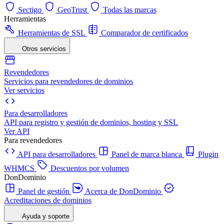
Sectigo
GeoTrust
Todas las marcas
Herramientas
Herramientas de SSL
Comparador de certificados
Otros servicios
Revendedores
Servicios para revendedores de dominios
Ver servicios
Para desarrolladores
API para registro y gestión de dominios, hosting y SSL
Ver API
Para revendedores
API para desarrolladores
Panel de marca blanca
Plugin
WHMCS
Descuentos por volumen
DonDominio
Panel de gestión
Acerca de DonDominio
Acreditaciones de dominios
Ayuda y soporte