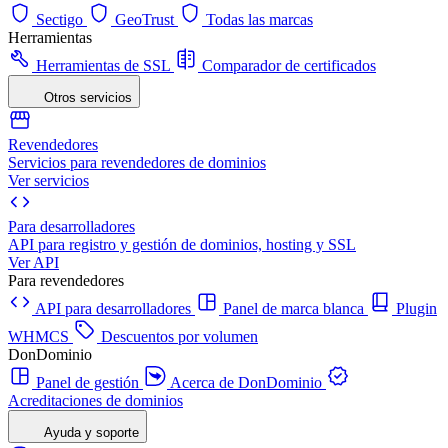
Sectigo
GeoTrust
Todas las marcas
Herramientas
Herramientas de SSL
Comparador de certificados
Otros servicios
Revendedores
Servicios para revendedores de dominios
Ver servicios
Para desarrolladores
API para registro y gestión de dominios, hosting y SSL
Ver API
Para revendedores
API para desarrolladores
Panel de marca blanca
Plugin
WHMCS
Descuentos por volumen
DonDominio
Panel de gestión
Acerca de DonDominio
Acreditaciones de dominios
Ayuda y soporte