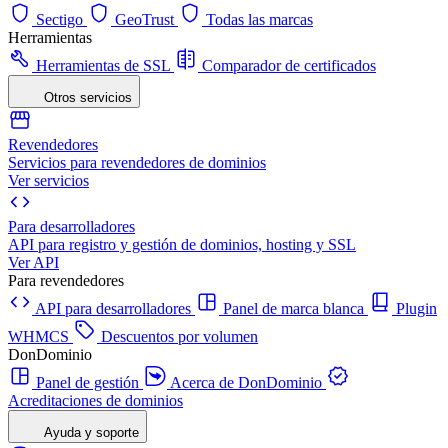
Sectigo
GeoTrust
Todas las marcas
Herramientas
Herramientas de SSL
Comparador de certificados
Otros servicios
Revendedores
Servicios para revendedores de dominios
Ver servicios
Para desarrolladores
API para registro y gestión de dominios, hosting y SSL
Ver API
Para revendedores
API para desarrolladores
Panel de marca blanca
Plugin
WHMCS
Descuentos por volumen
DonDominio
Panel de gestión
Acerca de DonDominio
Acreditaciones de dominios
Ayuda y soporte