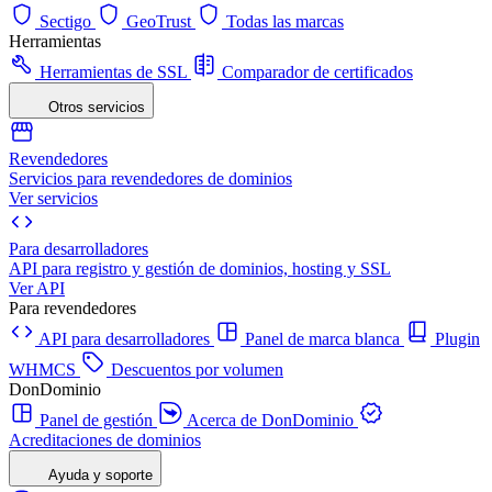
Sectigo
GeoTrust
Todas las marcas
Herramientas
Herramientas de SSL
Comparador de certificados
Otros servicios
Revendedores
Servicios para revendedores de dominios
Ver servicios
Para desarrolladores
API para registro y gestión de dominios, hosting y SSL
Ver API
Para revendedores
API para desarrolladores
Panel de marca blanca
Plugin
WHMCS
Descuentos por volumen
DonDominio
Panel de gestión
Acerca de DonDominio
Acreditaciones de dominios
Ayuda y soporte