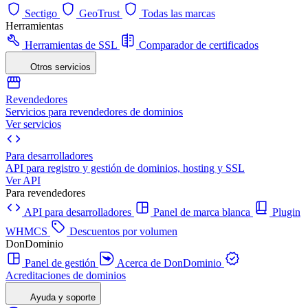
Sectigo
GeoTrust
Todas las marcas
Herramientas
Herramientas de SSL
Comparador de certificados
Otros servicios
Revendedores
Servicios para revendedores de dominios
Ver servicios
Para desarrolladores
API para registro y gestión de dominios, hosting y SSL
Ver API
Para revendedores
API para desarrolladores
Panel de marca blanca
Plugin
WHMCS
Descuentos por volumen
DonDominio
Panel de gestión
Acerca de DonDominio
Acreditaciones de dominios
Ayuda y soporte