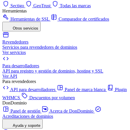
Sectigo
GeoTrust
Todas las marcas
Herramientas
Herramientas de SSL
Comparador de certificados
Otros servicios
Revendedores
Servicios para revendedores de dominios
Ver servicios
Para desarrolladores
API para registro y gestión de dominios, hosting y SSL
Ver API
Para revendedores
API para desarrolladores
Panel de marca blanca
Plugin
WHMCS
Descuentos por volumen
DonDominio
Panel de gestión
Acerca de DonDominio
Acreditaciones de dominios
Ayuda y soporte