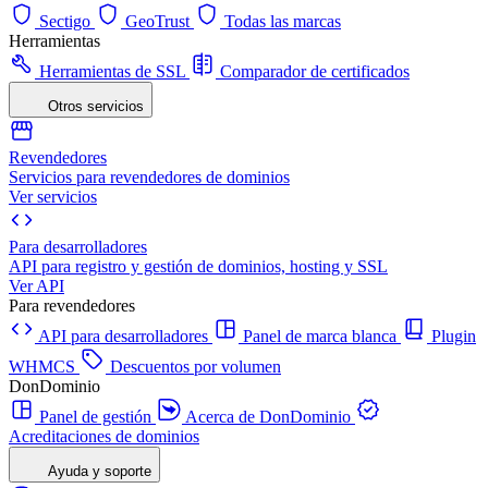
Sectigo
GeoTrust
Todas las marcas
Herramientas
Herramientas de SSL
Comparador de certificados
Otros servicios
Revendedores
Servicios para revendedores de dominios
Ver servicios
Para desarrolladores
API para registro y gestión de dominios, hosting y SSL
Ver API
Para revendedores
API para desarrolladores
Panel de marca blanca
Plugin
WHMCS
Descuentos por volumen
DonDominio
Panel de gestión
Acerca de DonDominio
Acreditaciones de dominios
Ayuda y soporte