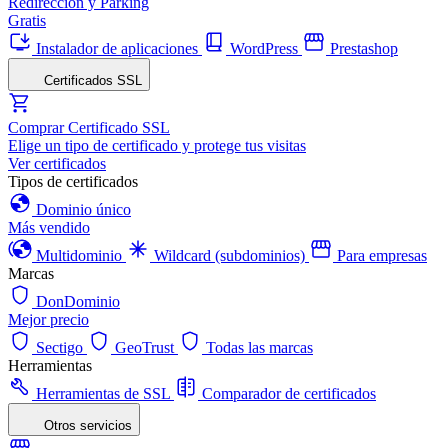
Redirección y Parking
Gratis
Instalador de aplicaciones
WordPress
Prestashop
Certificados SSL
Comprar Certificado SSL
Elige un tipo de certificado y protege tus visitas
Ver certificados
Tipos de certificados
Dominio único
Más vendido
Multidominio
Wildcard (subdominios)
Para empresas
Marcas
DonDominio
Mejor precio
Sectigo
GeoTrust
Todas las marcas
Herramientas
Herramientas de SSL
Comparador de certificados
Otros servicios