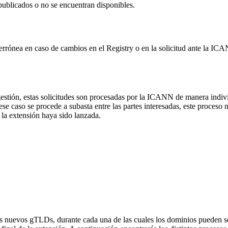
publicados o no se encuentran disponibles.
 errónea en caso de cambios en el Registry o en la solicitud ante la I
gestión, estas solicitudes son procesadas por la ICANN de manera indi
caso se procede a subasta entre las partes interesadas, este proceso no a
la extensión haya sido lanzada.
os nuevos gTLDs, durante cada una de las cuales los dominios pueden ser