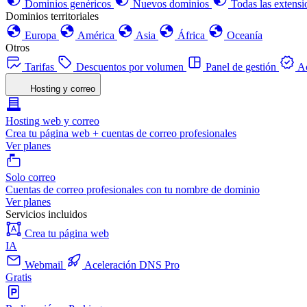
Dominios genéricos
Nuevos dominios
Todas las extensi
Dominios territoriales
Europa
América
Asia
África
Oceanía
Otros
Tarifas
Descuentos por volumen
Panel de gestión
Ac
Hosting y correo
Hosting web y correo
Crea tu página web + cuentas de correo profesionales
Ver planes
Solo correo
Cuentas de correo profesionales con tu nombre de dominio
Ver planes
Servicios incluidos
Crea tu página web
IA
Webmail
Aceleración DNS Pro
Gratis