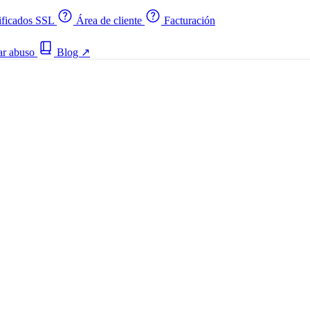
ificados SSL
Área de cliente
Facturación
ar abuso
Blog
↗