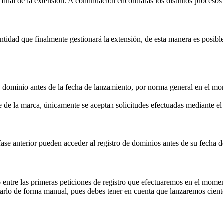
inal de la extensión. A continuación encontrarás los distintos procesos 
idad que finalmente gestionará la extensión, de esta manera es posible 
su dominio antes de la fecha de lanzamiento, por norma general en el mom
 de la marca, únicamente se aceptan solicitudes efectuadas mediante 
fase anterior pueden acceder al registro de dominios antes de su fecha 
 entre las primeras peticiones de registro que efectuaremos en el momen
rlo de forma manual, pues debes tener en cuenta que lanzaremos ciento