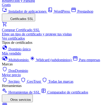
Redirección y Parking
Gratis
Instalador de aplicaciones
WordPress
Prestashop
Certificados SSL
Comprar Certificado SSL
Elige un tipo de certificado y protege tus visitas
Ver certificados
Tipos de certificados
Dominio único
Más vendido
Multidominio
Wildcard (subdominios)
Para empresas
Marcas
DonDominio
Mejor precio
Sectigo
GeoTrust
Todas las marcas
Herramientas
Herramientas de SSL
Comparador de certificados
Otros servicios