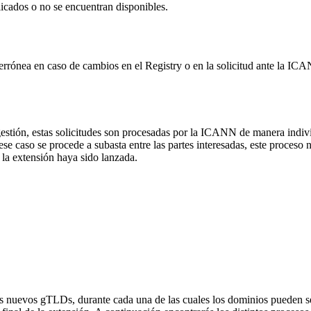
licados o no se encuentran disponibles.
 errónea en caso de cambios en el Registry o en la solicitud ante la I
gestión, estas solicitudes son procesadas por la ICANN de manera indi
caso se procede a subasta entre las partes interesadas, este proceso no a
la extensión haya sido lanzada.
os nuevos gTLDs, durante cada una de las cuales los dominios pueden ser