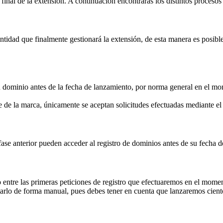
inal de la extensión. A continuación encontrarás los distintos procesos 
idad que finalmente gestionará la extensión, de esta manera es posible 
su dominio antes de la fecha de lanzamiento, por norma general en el mom
 de la marca, únicamente se aceptan solicitudes efectuadas mediante 
fase anterior pueden acceder al registro de dominios antes de su fecha 
 entre las primeras peticiones de registro que efectuaremos en el momen
rlo de forma manual, pues debes tener en cuenta que lanzaremos ciento