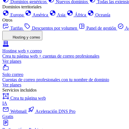
Dominios genéricos
Nuevos dominios
Todas las extensi
Dominios territoriales
Europa
América
Asia
África
Oceanía
Otros
Tarifas
Descuentos por volumen
Panel de gestión
Ac
Hosting y correo
Hosting web y correo
Crea tu página web + cuentas de correo profesionales
Ver planes
Solo correo
Cuentas de correo profesionales con tu nombre de dominio
Ver planes
Servicios incluidos
Crea tu página web
IA
Webmail
Aceleración DNS Pro
Gratis