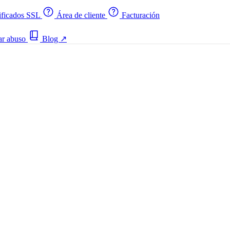
ificados SSL
Área de cliente
Facturación
ar abuso
Blog
↗