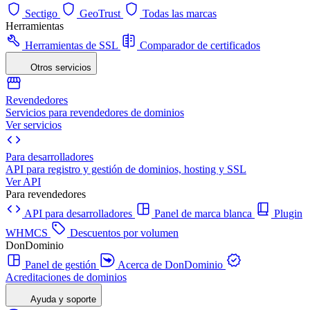
Sectigo
GeoTrust
Todas las marcas
Herramientas
Herramientas de SSL
Comparador de certificados
Otros servicios
Revendedores
Servicios para revendedores de dominios
Ver servicios
Para desarrolladores
API para registro y gestión de dominios, hosting y SSL
Ver API
Para revendedores
API para desarrolladores
Panel de marca blanca
Plugin
WHMCS
Descuentos por volumen
DonDominio
Panel de gestión
Acerca de DonDominio
Acreditaciones de dominios
Ayuda y soporte