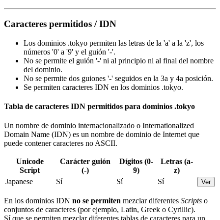
Caracteres permitidos / IDN
Los dominios .tokyo permiten las letras de la 'a' a la 'z', los
números '0' a '9' y el guión '-'.
No se permite el guión '-' ni al principio ni al final del nombre
del dominio.
No se permite dos guiones '-' seguidos en la 3a y 4a posición.
Se permiten caracteres IDN en los dominios .tokyo.
Tabla de caracteres IDN permitidos para dominios .tokyo
Un nombre de dominio internacionalizado o Internationalized
Domain Name (IDN) es un nombre de dominio de Internet que
puede contener caracteres no ASCII.
Unicode
Carácter guión
Dígitos (0-
Letras (a-
Script
(-)
9)
z)
Japanese
Sí
Sí
Sí
Ver
En los dominios IDN
no se permiten
mezclar diferentes
Scripts
o
conjuntos de caracteres (por ejemplo, Latin, Greek o Cyrillic).
Sí que se permiten mezclar diferentes tablas de caracteres para un