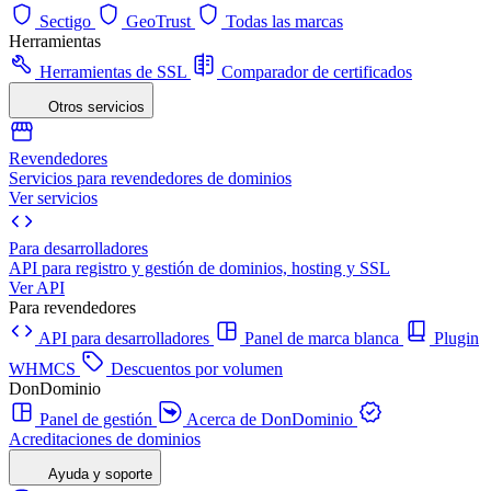
Sectigo
GeoTrust
Todas las marcas
Herramientas
Herramientas de SSL
Comparador de certificados
Otros servicios
Revendedores
Servicios para revendedores de dominios
Ver servicios
Para desarrolladores
API para registro y gestión de dominios, hosting y SSL
Ver API
Para revendedores
API para desarrolladores
Panel de marca blanca
Plugin
WHMCS
Descuentos por volumen
DonDominio
Panel de gestión
Acerca de DonDominio
Acreditaciones de dominios
Ayuda y soporte