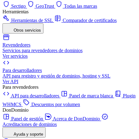
Sectigo
GeoTrust
Todas las marcas
Herramientas
Herramientas de SSL
Comparador de certificados
Otros servicios
Revendedores
Servicios para revendedores de dominios
Ver servicios
Para desarrolladores
API para registro y gestión de dominios, hosting y SSL
Ver API
Para revendedores
API para desarrolladores
Panel de marca blanca
Plugin
WHMCS
Descuentos por volumen
DonDominio
Panel de gestión
Acerca de DonDominio
Acreditaciones de dominios
Ayuda y soporte