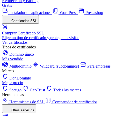
Redirección y Parking
Gratis
Instalador de aplicaciones
WordPress
Prestashop
Certificados SSL
Comprar Certificado SSL
Elige un tipo de certificado y protege tus visitas
Ver certificados
Tipos de certificados
Dominio único
Más vendido
Multidominio
Wildcard (subdominios)
Para empresas
Marcas
DonDominio
Mejor precio
Sectigo
GeoTrust
Todas las marcas
Herramientas
Herramientas de SSL
Comparador de certificados
Otros servicios