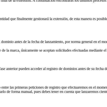
inal de la extensión. A continuación encontrarás los distintos procesos 
idad que finalmente gestionará la extensión, de esta manera es posible 
su dominio antes de la fecha de lanzamiento, por norma general en el mom
 de la marca, únicamente se aceptan solicitudes efectuadas mediante 
fase anterior pueden acceder al registro de dominios antes de su fecha 
 entre las primeras peticiones de registro que efectuaremos en el momen
rlo de forma manual, pues debes tener en cuenta que lanzaremos ciento