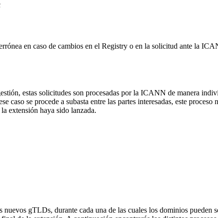
c
 errónea en caso de cambios en el Registry o en la solicitud ante la I
gestión, estas solicitudes son procesadas por la ICANN de manera indi
caso se procede a subasta entre las partes interesadas, este proceso no a
la extensión haya sido lanzada.
os nuevos gTLDs, durante cada una de las cuales los dominios pueden ser