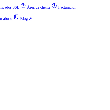
ificados SSL
Área de cliente
Facturación
ar abuso
Blog
↗