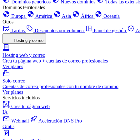
Dominios genéricos
Nuevos dominios
Todas las extensi
Dominios territoriales
Europa
América
Asia
África
Oceanía
Otros
Tarifas
Descuentos por volumen
Panel de gestión
Ac
Hosting y correo
Hosting web y correo
Crea tu página web + cuentas de correo profesionales
Ver planes
Solo correo
Cuentas de correo profesionales con tu nombre de dominio
Ver planes
Servicios incluidos
Crea tu página web
IA
Webmail
Aceleración DNS Pro
Gratis