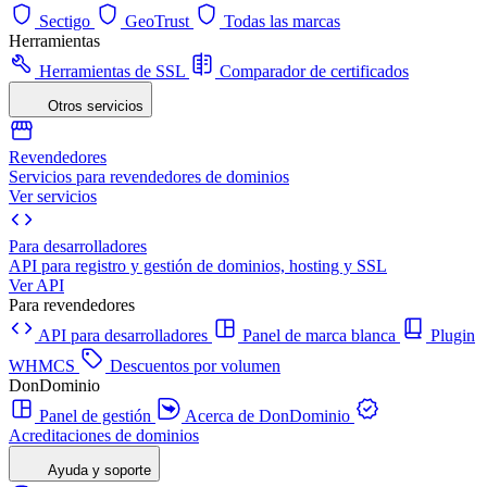
Sectigo
GeoTrust
Todas las marcas
Herramientas
Herramientas de SSL
Comparador de certificados
Otros servicios
Revendedores
Servicios para revendedores de dominios
Ver servicios
Para desarrolladores
API para registro y gestión de dominios, hosting y SSL
Ver API
Para revendedores
API para desarrolladores
Panel de marca blanca
Plugin
WHMCS
Descuentos por volumen
DonDominio
Panel de gestión
Acerca de DonDominio
Acreditaciones de dominios
Ayuda y soporte