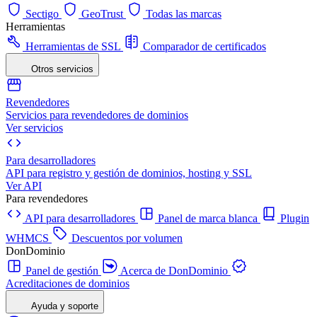
Sectigo
GeoTrust
Todas las marcas
Herramientas
Herramientas de SSL
Comparador de certificados
Otros servicios
Revendedores
Servicios para revendedores de dominios
Ver servicios
Para desarrolladores
API para registro y gestión de dominios, hosting y SSL
Ver API
Para revendedores
API para desarrolladores
Panel de marca blanca
Plugin
WHMCS
Descuentos por volumen
DonDominio
Panel de gestión
Acerca de DonDominio
Acreditaciones de dominios
Ayuda y soporte