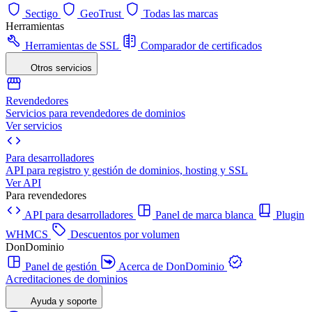
Sectigo
GeoTrust
Todas las marcas
Herramientas
Herramientas de SSL
Comparador de certificados
Otros servicios
Revendedores
Servicios para revendedores de dominios
Ver servicios
Para desarrolladores
API para registro y gestión de dominios, hosting y SSL
Ver API
Para revendedores
API para desarrolladores
Panel de marca blanca
Plugin
WHMCS
Descuentos por volumen
DonDominio
Panel de gestión
Acerca de DonDominio
Acreditaciones de dominios
Ayuda y soporte